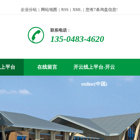
企业分站
|
网站地图
|
RSS
|
XML
|
您有
7
条询盘信息!
135-0483-4620
线上平台
在线留言
开云线上平台-开云
online(中国)