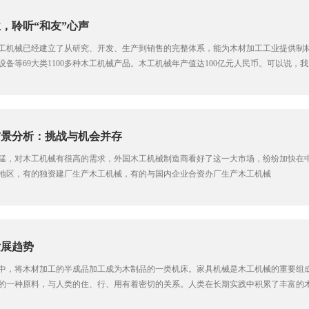
，聆听“和友”心声
工机械已经建立了从研究、开发、生产到销售的完整体系，能为木材加工工业提供制
备等69大类1100多种木工机械产品。木工机械年产值达100亿元人民币。可以说，我
前景分析：挑战与机会并存
猛，对木工机械有很高的需求，外国木工机械制造商看好了这一大市场，纷纷加快在
地区，有的独资建厂生产木工机械，有的与国内企业合资办厂生产木工机械
发展趋势
中，将木材加工的半成品加工成为木制品的一类机床。家具机械是木工机械的重要组
的一种原料，与人类的住、行、用有着密切的关系。人类在长期实践中积累了丰富的木材