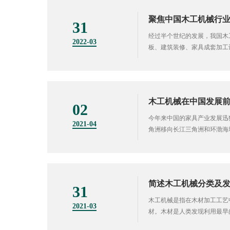
聚焦中国木工机械行业
31
经过半个世纪的发展，我国木
2022-03
板、建筑装修、家具成套加工设
木工机械在中国发展
02
今年来中国的家具产业发展迅
2021-04
角洲移向长江三角洲和环渤海
简述木工机械分类及
31
木工机械是指在木材加工工艺
2021-03
材。木材是人类发现利用最早