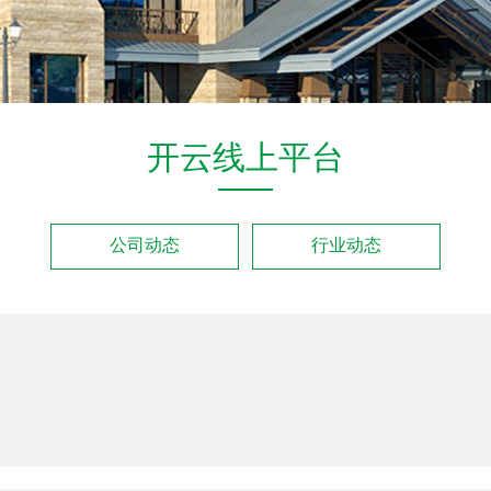
开云线上平台
公司动态
行业动态