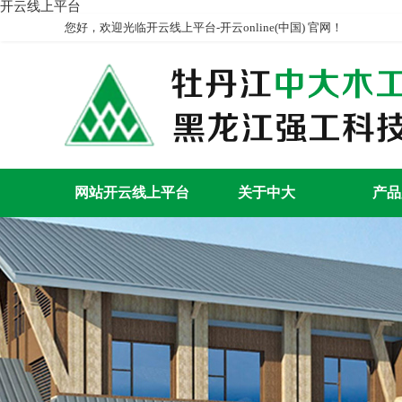
开云线上平台
您好，欢迎光临开云线上平台-开云online(中国) 官网！
网站开云线上平台
关于中大
产品