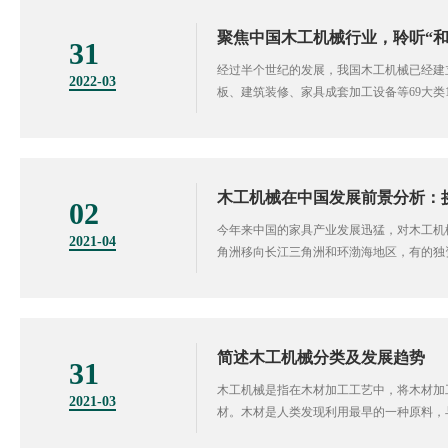
聚焦中国木工机械行业，聆听“和
31
经过半个世纪的发展，我国木工机械已经建
2022-03
板、建筑装修、家具成套加工设备等69大类1
木工机械在中国发展前景分析：
02
今年来中国的家具产业发展迅猛，对木工机
2021-04
角洲移向长江三角洲和环渤海地区，有的独
简述木工机械分类及发展趋势
31
木工机械是指在木材加工工艺中，将木材加
2021-03
材。木材是人类发现利用最早的一种原料，