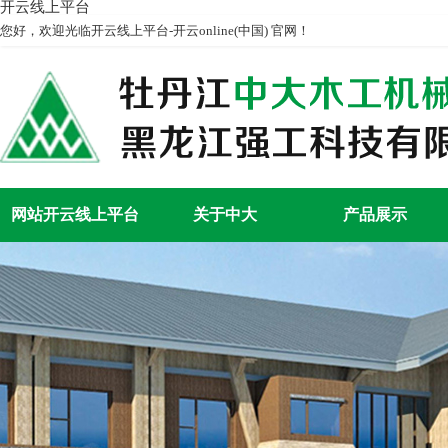
开云线上平台
您好，欢迎光临开云线上平台-开云online(中国) 官网！
网站开云线上平台
关于中大
产品展示